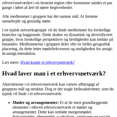
erhvervsnetværket i en bestemt region eller kommune samles et par
gange i løbet af året til større begivenheder.
Alle medlemmer i gruppen har det samme mål: At fremme
samarbejde og gensidig støtte.
I en typisk netværksgruppe vil du finde medlemmer fra forskellige
brancher og baggrunde. Dette skaber en dynamisk og diversificeret
gruppe, hvor forskellige perspektiver og færdigheder kan trække på
hinanden. Medlemmerne i gruppen deler ofte en fælles geografisk
placering, da dette letter mødefrekvensen og muligheden for ansigt-
til-ansigt-interaktion.
Læs mere:
Hvad koster et erhvervsnetværk?
Hvad laver man i et erhvervsnetværk?
Aktiviteterne i et erhvervsnetværk kan variere afhængigt af
gruppens mål og struktur. Dog er der nogle fællesaktiviteter, som du
typisk vil finde i et erhvervsnetværk:
Møder og arrangementer:
Et af de mest grundlæggende
elementer i ethvert erhvervsnetværk er møder og
arrangementer. Dette kan omfatte morgenmøder,
frokostmøder, aftenmøder, workshops, seminarer og sociale