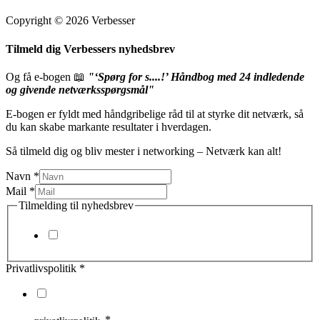
Copyright © 2026 Verbesser
Tilmeld dig Verbessers nyhedsbrev
Og få e-bogen 📖
"‘Spørg for s....!’ Håndbog med 24 indledende
og givende netværksspørgsmål"
E-bogen er fyldt med håndgribelige råd til at styrke dit netværk, så
du kan skabe markante resultater i hverdagen.
Så tilmeld dig og bliv mester i networking – Netværk kan alt!
Navn
*
Mail
*
Tilmelding til nyhedsbrev
Ja tak, jeg vil gerne tilmeldes Verbessers nyhedsbrev.
Privatlivspolitik
*
Jeg accepterer hermed, at Verbesser må opbevare mine data og
kontaktoplysninger jf. persondataloven og Verbessers
*