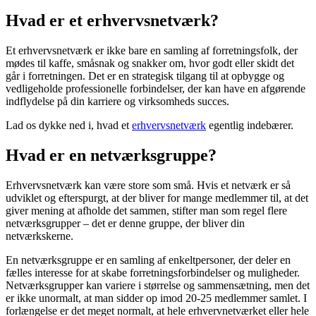
Hvad er et erhvervsnetværk?
Et erhvervsnetværk er ikke bare en samling af forretningsfolk, der
mødes til kaffe, småsnak og snakker om, hvor godt eller skidt det
går i forretningen. Det er en strategisk tilgang til at opbygge og
vedligeholde professionelle forbindelser, der kan have en afgørende
indflydelse på din karriere og virksomheds succes.
Lad os dykke ned i, hvad et
erhvervsnetværk
egentlig indebærer.
Hvad er en netværksgruppe?
Erhvervsnetværk kan være store som små. Hvis et netværk er så
udviklet og efterspurgt, at der bliver for mange medlemmer til, at det
giver mening at afholde det sammen, stifter man som regel flere
netværksgrupper – det er denne gruppe, der bliver din
netværkskerne.
En netværksgruppe er en samling af enkeltpersoner, der deler en
fælles interesse for at skabe forretningsforbindelser og muligheder.
Netværksgrupper kan variere i størrelse og sammensætning, men det
er ikke unormalt, at man sidder op imod 20-25 medlemmer samlet. I
forlængelse er det meget normalt, at hele erhvervnetværket eller hele