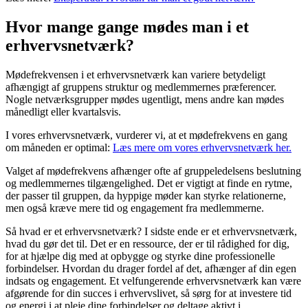
Hvor mange gange mødes man i et
erhvervsnetværk?
Mødefrekvensen i et erhvervsnetværk kan variere betydeligt
afhængigt af gruppens struktur og medlemmernes præferencer.
Nogle netværksgrupper mødes ugentligt, mens andre kan mødes
månedligt eller kvartalsvis.
I vores erhvervsnetværk, vurderer vi, at et mødefrekvens en gang
om måneden er optimal:
Læs mere om vores erhvervsnetværk her.
Valget af mødefrekvens afhænger ofte af gruppeledelsens beslutning
og medlemmernes tilgængelighed. Det er vigtigt at finde en rytme,
der passer til gruppen, da hyppige møder kan styrke relationerne,
men også kræve mere tid og engagement fra medlemmerne.
Så hvad er et erhvervsnetværk? I sidste ende er et erhvervsnetværk,
hvad du gør det til. Det er en ressource, der er til rådighed for dig,
for at hjælpe dig med at opbygge og styrke dine professionelle
forbindelser. Hvordan du drager fordel af det, afhænger af din egen
indsats og engagement. Et velfungerende erhvervsnetværk kan være
afgørende for din succes i erhvervslivet, så sørg for at investere tid
og energi i at pleje dine forbindelser og deltage aktivt i