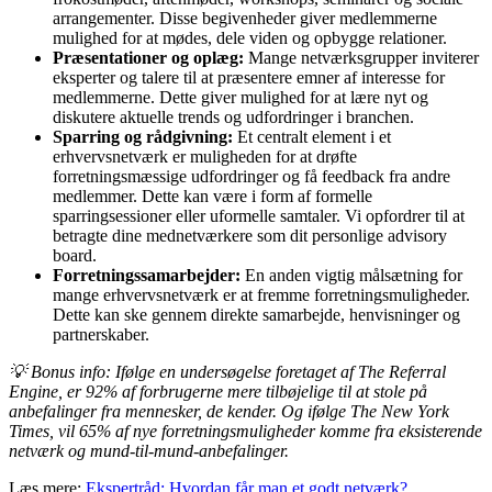
arrangementer. Disse begivenheder giver medlemmerne
mulighed for at mødes, dele viden og opbygge relationer.
Præsentationer og oplæg:
Mange netværksgrupper inviterer
eksperter og talere til at præsentere emner af interesse for
medlemmerne. Dette giver mulighed for at lære nyt og
diskutere aktuelle trends og udfordringer i branchen.
Sparring og rådgivning:
Et centralt element i et
erhvervsnetværk er muligheden for at drøfte
forretningsmæssige udfordringer og få feedback fra andre
medlemmer. Dette kan være i form af formelle
sparringsessioner eller uformelle samtaler. Vi opfordrer til at
betragte dine mednetværkere som dit personlige advisory
board.
Forretningssamarbejder:
En anden vigtig målsætning for
mange erhvervsnetværk er at fremme forretningsmuligheder.
Dette kan ske gennem direkte samarbejde, henvisninger og
partnerskaber.
💡 Bonus info:
Ifølge en undersøgelse foretaget af The Referral
Engine, er 92% af forbrugerne mere tilbøjelige til at stole på
anbefalinger fra mennesker, de kender. Og ifølge The New York
Times, vil 65% af nye forretningsmuligheder komme fra eksisterende
netværk og mund-til-mund-anbefalinger.
Læs mere:
Ekspertråd: Hvordan får man et godt netværk?