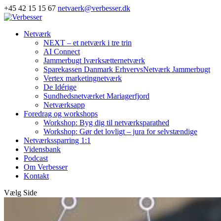
+45 42 15 15 67
netvaerk@verbesser.dk
Netværk
NEXT – et netværk i tre trin
AI Connect
Jammerbugt Iværksætternetværk
Sparekassen Danmark ErhvervsNetværk Jammerbugt
Vertex marketingnetværk
De Idérige
Sundhedsnetværket Mariagerfjord
Netværksapp
Foredrag og workshops
Workshop: Byg dig til netværksparathed
Workshop: Gør det lovligt – jura for selvstændige
Netværkssparring 1:1
Vidensbank
Podcast
Om Verbesser
Kontakt
Vælg Side