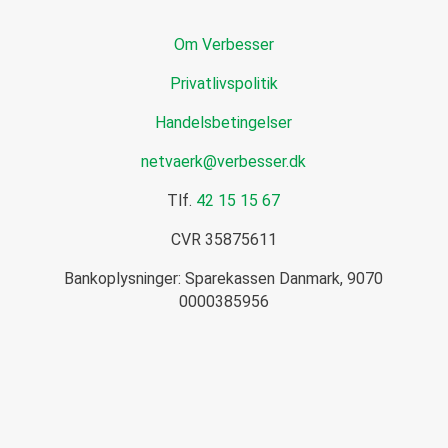
l
e
i
d
Om Verbesser
t
s
i
b
Privatlivspolitik
k
r
*
e
Handelsbetingelser
v
netvaerk@verbesser.dk
Tlf.
42 15 15 67
CVR 35875611
Bankoplysninger: Sparekassen Danmark, 9070
0000385956