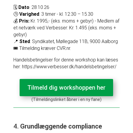
🗓️
Dato
: 28.10.26
🕒
Varighed
: 3 timer - kl. 12:30 – 15.30
💰
Pris:
Kr. 1995,- (eks. moms + gebyr) - Medlem af
et netværk ved Verbesser: Kr. 1.495 (eks. moms +
gebyr)
📍
Sted
: Syndikatet, Møllegade 11B, 9000 Aalborg
🎟️ Tilmelding kræver CVR.nr.
Handelsbetingelser for denne workshop kan læses
her: https://www.verbesser.dk/handelsbetingelser/
Tilmeld dig workshoppen her
(Tilmeldingslinket åbner i en ny fane)
4.
Grundlæggende compliance