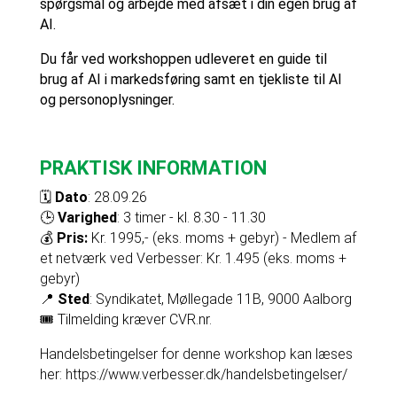
spørgsmål og arbejde med afsæt i din egen brug af
AI.
Du får ved workshoppen udleveret en guide til
brug af AI i markedsføring samt en tjekliste til AI
og personoplysninger.
PRAKTISK INFORMATION
🗓️
Dato
: 28.09.26
🕒
Varighed
: 3 timer - kl. 8.30 - 11.30
💰
Pris:
Kr. 1995,- (eks. moms + gebyr) - Medlem af
et netværk ved Verbesser: Kr. 1.495 (eks. moms +
gebyr)
📍
Sted
: Syndikatet, Møllegade 11B, 9000 Aalborg
🎟️ Tilmelding kræver CVR.nr.
Handelsbetingelser for denne workshop kan læses
her: https://www.verbesser.dk/handelsbetingelser/