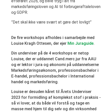
efteråret 2026, og blive tryg i alt fra
markedsføringsloven og AI til forbrugeraftaleloven
og GDPR.
”Det skal ikke være svært at gøre det lovligt”
De fire workshops afholdes i samarbejde med
Louise Kragh Ottesen, der ejer
Min Juraguide
.
Din underviser på de 4 workshops er netop
Louise, der er uddannet Cand.merc.jur fra AAU
og er lektor i jura og økonomi på uddannelserne
Markedsføringsøkonom, professionsbachelor i
E-handel, professionsbachelor i International
handel og markedsføring.
Louise er desuden kåret til Årets Underviser
2023 for formidling af komplekst stof i praksis -
så vi lover, at du både vil forstå og tage en
masse med hjem til dig selv og din virksomhed