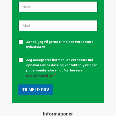
N
a
v
n
M
*
a
i
l
T
*
Ja tak, jeg vil gerne tilmeldes Verbessers
i
nyhedsbrev.
l
m
P
Jeg accepterer hermed, at Verbesser må
e
r
opbevare mine data og kontaktoplysninger
l
i
d
jf. persondataloven og Verbessers
v
*
i
privatlivspolitik
.
a
n
t
g
l
TILMELD DIG!
t
i
i
v
l
s
n
p
y
o
Informationer
h