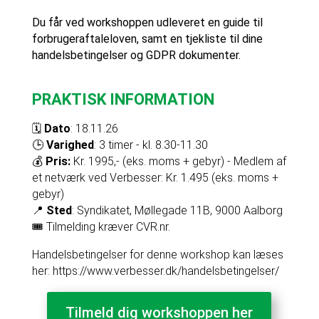
Du får ved workshoppen udleveret en guide til
forbrugeraftaleloven, samt en tjekliste til dine
handelsbetingelser og GDPR dokumenter.
PRAKTISK INFORMATION
🗓️
Dato
: 18.11.26
🕒
Varighed
: 3 timer - kl. 8.30-11.30
💰
Pris:
Kr. 1995,- (eks. moms + gebyr) - Medlem af
et netværk ved Verbesser: Kr. 1.495 (eks. moms +
gebyr)
📍
Sted
: Syndikatet, Møllegade 11B, 9000 Aalborg
🎟️ Tilmelding kræver CVR.nr.
Handelsbetingelser for denne workshop kan læses
her: https://www.verbesser.dk/handelsbetingelser/
Tilmeld dig workshoppen her