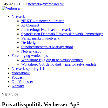
+45 42 15 15 67
netvaerk@verbesser.dk
Netværk
NEXT – et netværk i tre trin
AI Connect
Jammerbugt Iværksætternetværk
Sparekassen Danmark ErhvervsNetværk Jammerbugt
Vertex marketingnetværk
De Idérige
Sundhedsnetværket Mariagerfjord
Netværksapp
Foredrag og workshops
Workshop: Byg dig til netværksparathed
Workshop: Gør det lovligt – jura for selvstændige
Netværkssparring 1:1
Vidensbank
Podcast
Om Verbesser
Kontakt
Vælg Side
Privatlivspolitik Verbesser ApS