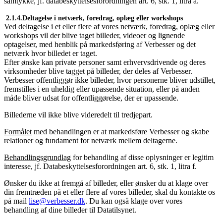
samtykke, jf. databeskyttelsesforordningen art. 6, stk. 1, litra a.
2.1.4.Deltagelse i netværk, foredrag, oplæg eller workshops
Ved deltagelse i et eller flere af vores netværk, foredrag, oplæg eller
workshops vil der blive taget billeder, videoer og lignende
optagelser, med henblik på markedsføring af Verbesser og det
netværk hvor billedet er taget.
Efter ønske kan private personer samt erhvervsdrivende og deres
virksomheder blive tagget på billeder, der deles af Verbesser.
Verbesser offentliggør ikke billeder, hvor personerne bliver udstillet,
fremstilles i en uheldig eller upassende situation, eller på anden
måde bliver udsat for offentliggørelse, der er upassende.
Billederne vil ikke blive videredelt til tredjepart.
Formålet
med behandlingen er at markedsføre Verbesser og skabe
relationer og fundament for netværk mellem deltagerne.
Behandlingsgrundlag
for behandling af disse oplysninger er legitim
interesse, jf. Databeskyttelsesforordningen art. 6, stk. 1, litra f.
Ønsker du ikke at fremgå af billeder, eller ønsker du at klage over
din fremtræden på et eller flere af vores billeder, skal du kontakte os
på mail
lise@verbesser.dk
. Du kan også klage over vores
behandling af dine billeder til Datatilsynet.