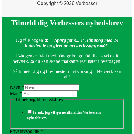
Copyright © 2026 Verbesser
Tilmeld dig Verbessers nyhedsbrev
Og få e-bogen 📖
"‘Spørg for s....!’ Håndbog med 24
indledende og givende netværksspørgsmål"
E-bogen er fyldt med håndgribelige råd til at styrke dit
netværk, så du kan skabe markante resultater i hverdagen.
Så tilmeld dig og bliv mester i networking – Netværk kan
alt!
Navn
*
Mail
*
Tilmelding til nyhedsbrev
Ja tak, jeg vil gerne tilmeldes Verbessers
nyhedsbrev.
Privatlivspolitik
*