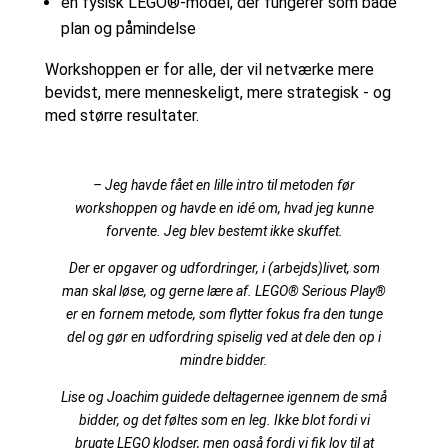
en fysisk LEGO®-model, der fungerer som både
plan og påmindelse
Workshoppen er for alle, der vil netværke mere
bevidst, mere menneskeligt, mere strategisk - og
med større resultater.
– Jeg havde fået en lille intro til metoden før
workshoppen og havde en idé om, hvad jeg kunne
forvente. Jeg blev bestemt ikke skuffet.
Der er opgaver og udfordringer, i (arbejds)livet, som
man skal løse, og gerne lære af. LEGO® Serious Play®
er en fornem metode, som flytter fokus fra den tunge
del og gør en udfordring spiselig ved at dele den op i
mindre bidder.
Lise og Joachim guidede deltagernee igennem de små
bidder, og det føltes som en leg. Ikke blot fordi vi
brugte LEGO klodser, men også fordi vi fik lov til at