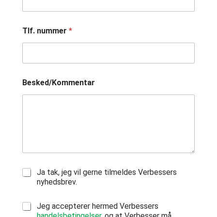
Tlf. nummer
*
Besked/Kommentar
T
Ja tak, jeg vil gerne tilmeldes Verbessers
i
nyhedsbrev.
l
m
G
Jeg accepterer hermed Verbessers
e
D
handelsbetingelser
, og at Verbesser må