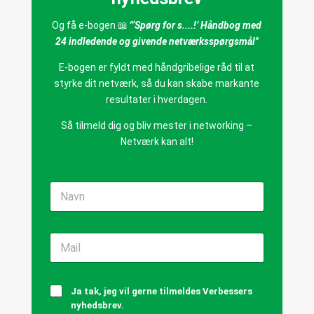
Og få e-bogen 📖
"‘Spørg for s....!’ Håndbog med
24 indledende og givende netværksspørgsmål"
E-bogen er fyldt med håndgribelige råd til at
styrke dit netværk, så du kan skabe markante
resultater i hverdagen.
Så tilmeld dig og bliv mester i networking –
Netværk kan alt!
N
a
v
n
M
*
a
i
l
T
*
Ja tak, jeg vil gerne tilmeldes Verbessers
i
nyhedsbrev.