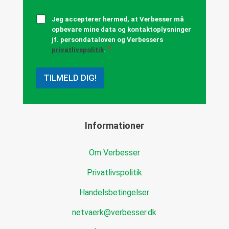
l
m
P
Jeg accepterer hermed, at Verbesser må
e
r
opbevare mine data og kontaktoplysninger
l
i
d
jf. persondataloven og Verbessers
v
*
i
privatlivspolitik
.
a
n
t
g
l
TILMELD DIG!
t
i
i
v
l
s
n
p
y
o
Informationer
h
l
e
i
d
Om Verbesser
t
s
i
b
Privatlivspolitik
k
r
*
e
Handelsbetingelser
v
netvaerk@verbesser.dk