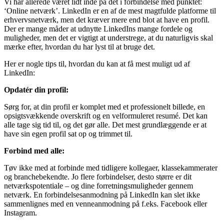
Vi har allerede været lidt inde på det i forbindelse med punktet:
‘Online netværk’. LinkedIn er en af de mest magtfulde platforme til
erhvervsnetværk, men det kræver mere end blot at have en profil.
Der er mange måder at udnytte LinkedIns mange fordele og
muligheder, men det er vigtigt at understrege, at du naturligvis skal
mærke efter, hvordan du har lyst til at bruge det.
Her er nogle tips til, hvordan du kan at få mest muligt ud af
LinkedIn:
Opdatér din profil:
Sørg for, at din profil er komplet med et professionelt billede, en
opsigtsvækkende overskrift og en velformuleret resumé. Det kan
alle tage sig tid til, og det gør alle. Det mest grundlæggende er at
have sin egen profil sat op og trimmet til.
Forbind med alle:
Tøv ikke med at forbinde med tidligere kollegaer, klassekammerater
og branchebekendte. Jo flere forbindelser, desto større er dit
netværkspotentiale – og dine forretningsmuligheder gennem
netværk. En forbindelsesanmodning på LinkedIn kan slet ikke
sammenlignes med en venneanmodning på f.eks. Facebook eller
Instagram.