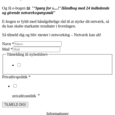
Og få e-bogen 📖
"‘Spørg for s....!’ Håndbog med 24 indledende
og givende netværksspørgsmål"
E-bogen er fyldt med håndgribelige råd til at styrke dit netværk, så
du kan skabe markante resultater i hverdagen.
Så tilmeld dig og bliv mester i networking – Netværk kan alt!
Navn
*
Mail
*
Tilmelding til nyhedsbrev
Ja tak, jeg vil gerne tilmeldes Verbessers nyhedsbrev.
Privatlivspolitik
*
Jeg accepterer hermed, at Verbesser må opbevare mine data og
kontaktoplysninger jf. persondataloven og Verbessers
*
privatlivspolitik
.
TILMELD DIG!
Informationer