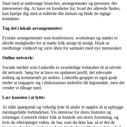
Start med at undersøge brancher, arrangementer og personer, der
interesserer dig. At have en forståelse for, hvad der allerede findes,
kan hjælpe dig med at målrette din indsats og finde de rigtige
kontakter.
Tag del i lokale arrangementer:
Fysiske arrangementer som konferencer, workshops og møder er
ideelle muligheder for at møde folk ansigt til ansigt. Husk at
medbringe visitkort og være åben for samtaler med nye mennesker.
Online netværk:
Sociale medier som LinkedIn er uvurderlige redskaber til at udvide
dit netværk. Sørg for at have en opdateret profil, del relevante
indlæg og kommentér på andres. LinkedIn-grupper er også gode
steder at engagere sig i diskussioner indenfor dit fagområde, men det
vender vi tilbage med.
Lær kunsten i at lytte:
At stille spørgsmål og virkelig lytte til andre er nøglen til at opbygge
meningsfulde forbindelser. Vis interesse for deres historier og
erfaringer. Generelt elsker folk at fortælle om deres forretning, og
hvis du efterspørger viden, de har, som du ikke har, så er det de