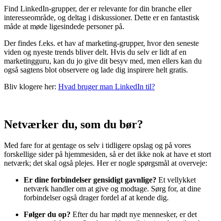
Find LinkedIn-grupper, der er relevante for din branche eller
interesseområde, og deltag i diskussioner. Dette er en fantastisk
måde at møde ligesindede personer på.
Der findes f.eks. et hav af marketing-grupper, hvor den seneste
viden og nyeste trends bliver delt. Hvis du selv er lidt af en
marketingguru, kan du jo give dit besyv med, men ellers kan du
også sagtens blot observere og lade dig inspirere helt gratis.
Bliv klogere her:
Hvad bruger man LinkedIn til?
Netværker du, som du bør?
Med fare for at gentage os selv i tidligere opslag og på vores
forskellige sider på hjemmesiden, så er det ikke nok at have et stort
netværk; det skal også plejes. Her er nogle spørgsmål at overveje:
Er dine forbindelser gensidigt gavnlige?
Et vellykket
netværk handler om at give og modtage. Sørg for, at dine
forbindelser også drager fordel af at kende dig.
Følger du op?
Efter du har mødt nye mennesker, er det