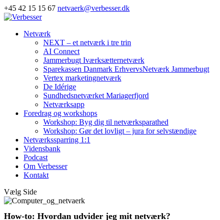
+45 42 15 15 67
netvaerk@verbesser.dk
Netværk
NEXT – et netværk i tre trin
AI Connect
Jammerbugt Iværksætternetværk
Sparekassen Danmark ErhvervsNetværk Jammerbugt
Vertex marketingnetværk
De Idérige
Sundhedsnetværket Mariagerfjord
Netværksapp
Foredrag og workshops
Workshop: Byg dig til netværksparathed
Workshop: Gør det lovligt – jura for selvstændige
Netværkssparring 1:1
Vidensbank
Podcast
Om Verbesser
Kontakt
Vælg Side
How-to: Hvordan udvider jeg mit netværk?