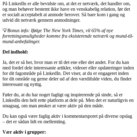
På LinkedIn er alle bevidste om, at det er netværk, det handler om,
og man behøver bestemt ikke have en venskabelig relation, før det
er socialt acceptabelt at anmode herover. Så bare kom i gang og
udvid dit netværk gennem anmodninger.
💡
Bonus info: Ifølge The New York Times, vil 65% af nye
forretningsmuligheder komme fra eksisterende netværk og mund-til-
mund-anbefalinger.
Del indhold:
Ja, det er så her, hvor man er til det ene eller det andet. For du kan
med fordel dele interessante artikler, videoer eller opdateringer inden
for dit fagområde på LinkedIn. Det viser, at du er engageret inden
for dit område og gerne deler ud af den værdifulde viden, du finder
interessant og nyttig.
Føler du, at du har noget fagligt og inspirerende på sinde, så er
LinkedIn den helt rette platform at dele på. Men det er naturligvis en
smagsag, om man ønsker at være aktiv på den måde.
Du kan også være faglig aktiv i kommentarsporet på diverse opslag
– det er sådan lidt en mellemting.
Vær aktiv i grupper: