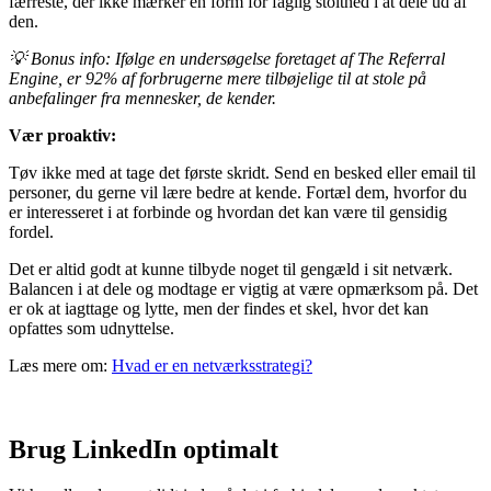
færreste, der ikke mærker en form for faglig stolthed i at dele ud af
den.
💡 Bonus info:
Ifølge en undersøgelse foretaget af The Referral
Engine, er 92% af forbrugerne mere tilbøjelige til at stole på
anbefalinger fra mennesker, de kender.
Vær proaktiv:
Tøv ikke med at tage det første skridt. Send en besked eller email til
personer, du gerne vil lære bedre at kende. Fortæl dem, hvorfor du
er interesseret i at forbinde og hvordan det kan være til gensidig
fordel.
Det er altid godt at kunne tilbyde noget til gengæld i sit netværk.
Balancen i at dele og modtage er vigtig at være opmærksom på. Det
er ok at iagttage og lytte, men der findes et skel, hvor det kan
opfattes som udnyttelse.
Læs mere om:
Hvad er en netværksstrategi?
Brug LinkedIn optimalt